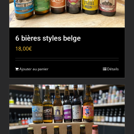
6 bières styles belge
18,00
€
Ajouter au panier
Détails