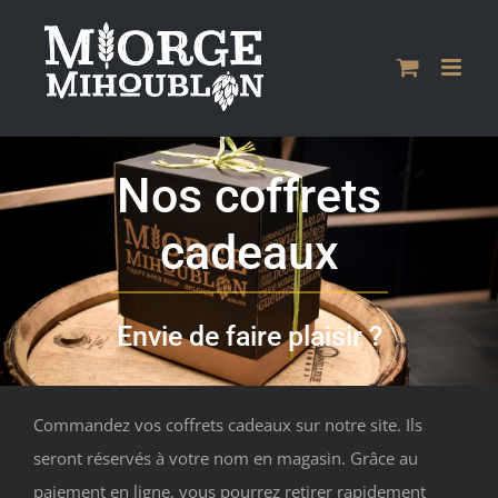
Passer
au
contenu
Nos coffrets
cadeaux
Envie de faire plaisir ?
Commandez vos coffrets cadeaux sur notre site. Ils
seront réservés à votre nom en magasin. Grâce au
paiement en ligne, vous pourrez retirer rapidement