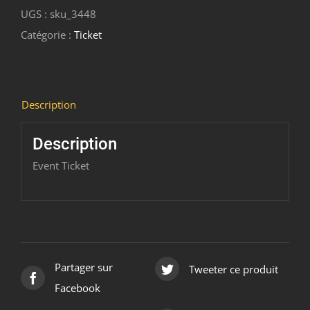
UGS :
sku_3448
-
Catégorie :
Ticket
L'histoire
des
IPA
2023/01/28
Description
-
2023/01/28
Description
(Copy)
Event Ticket
(Copy)
(Copy)
Partager sur
Tweeter ce produit
Facebook