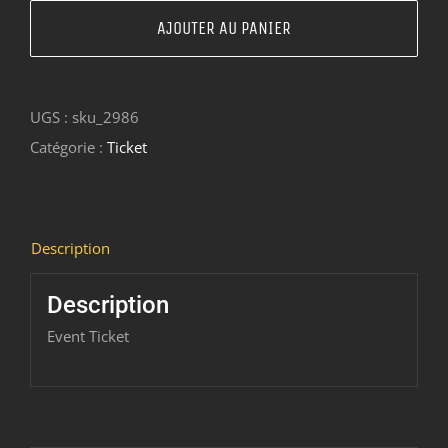
Ticket:
AJOUTER AU PANIER
Atelier
thématique
UGS :
sku_2986
-
Catégorie :
Ticket
Initiation
à
la
dégustation
Description
2020/02/08
-
Description
2020/02/08
Event Ticket