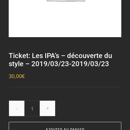
Ticket: Les IPA’s – découverte du
style – 2019/03/23-2019/03/23
30,00
€
quantité
de
Ticket: