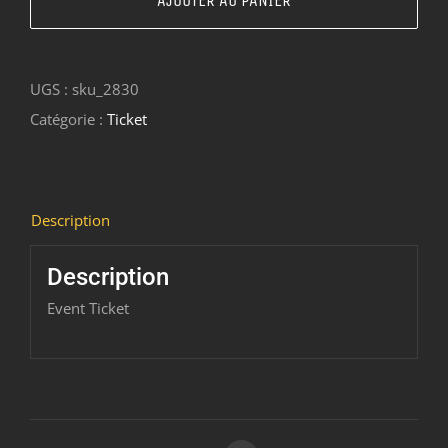
AJOUTER AU PANIER
Les
IPA's
UGS :
sku_2830
-
Catégorie :
Ticket
découverte
du
style
-
Description
2019/03/23-
2019/03/23
Description
Event Ticket