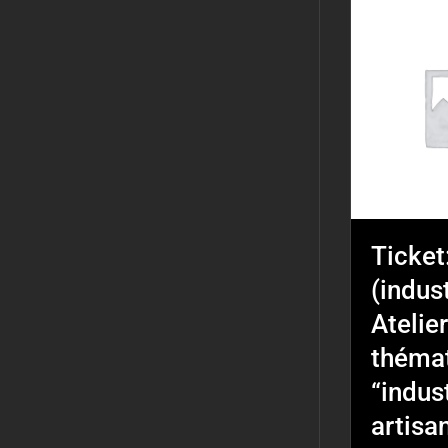
Ticket
(indust
Atelier
théma
“indus
artisa