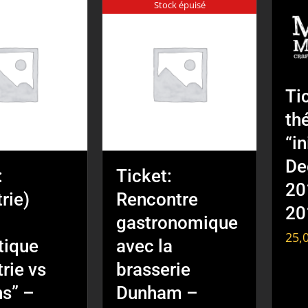
Stock épuisé
Tic
th
“in
De
:
Ticket:
20
rie)
Rencontre
20
gastronomique
25,
tique
avec la
trie vs
brasserie
ns” –
Dunham –