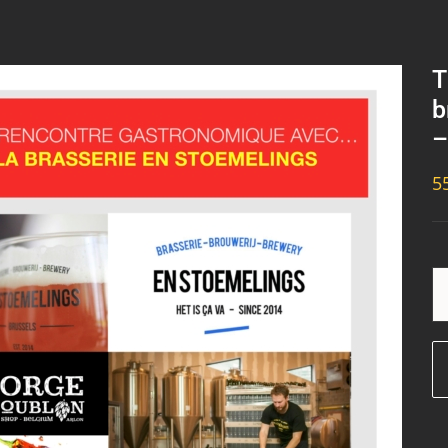
T
b
–
5