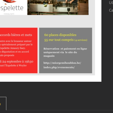
U
Ca
n