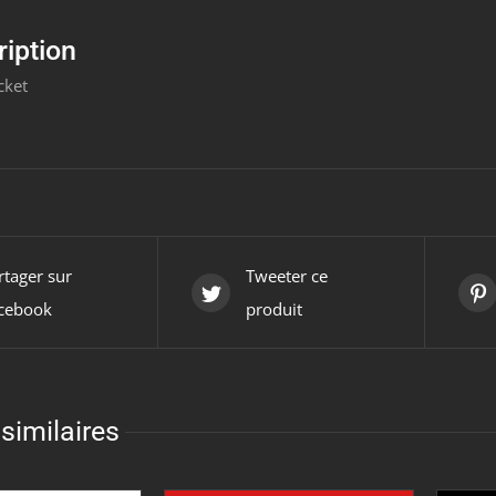
ription
cket
rtager sur
Tweeter ce
cebook
produit
similaires