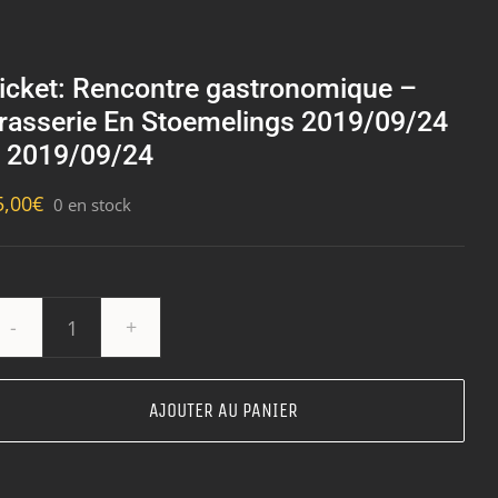
icket: Rencontre gastronomique –
rasserie En Stoemelings 2019/09/24
 2019/09/24
5,00
€
0 en stock
quantité
de
Ticket:
AJOUTER AU PANIER
Rencontre
gastronomique