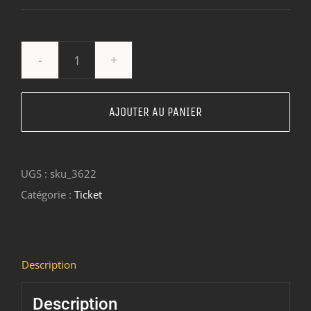
quantité
de
Ticket:
AJOUTER AU PANIER
Zwanze
2021
UGS :
sku_3622
2021/09/25
Catégorie :
Ticket
-
2021/09/26
Description
Description