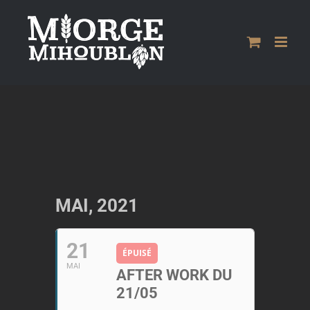
Passer
au
contenu
MAI, 2021
21
ÉPUISÉ
MAI
AFTER WORK DU
21/05