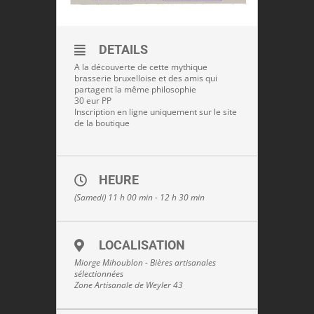
DETAILS
A la découverte de cette mythique
brasserie bruxelloise et des amis qui
partagent la même philosophie
30 eur PP
Inscription en ligne uniquement sur le site
de la boutique
HEURE
(Samedi) 11 h 00 min - 12 h 30 min
LOCALISATION
Miorge Mihoublon - Bières artisanales
sélectionnées
Zone Artisanale de Weyler 43