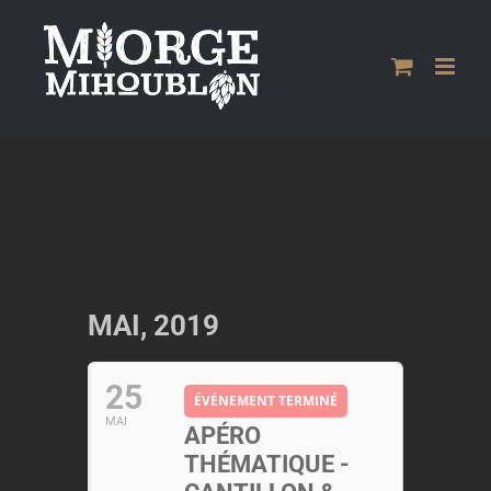
Passer
au
contenu
MAI, 2019
25
ÉVÉNEMENT TERMINÉ
MAI
APÉRO
THÉMATIQUE -