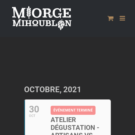
Passer
au
contenu
OCTOBRE, 2021
30
ÉVÉNEMENT TERMINÉ
OCT
ATELIER
DÉGUSTATION -