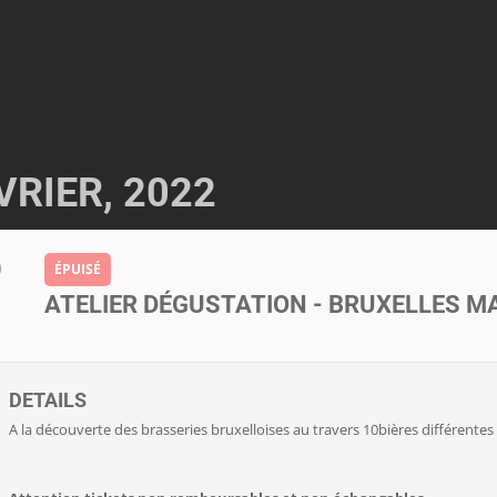
VRIER, 2022
6
ÉPUISÉ
ATELIER DÉGUSTATION - BRUXELLES M
DETAILS
A la découverte des brasseries bruxelloises au travers 10bières différentes