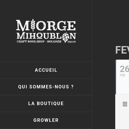
Passer
au
contenu
FE
2
ACCUEIL
FEB
QUI SOMMES-NOUS ?
LA BOUTIQUE
GROWLER