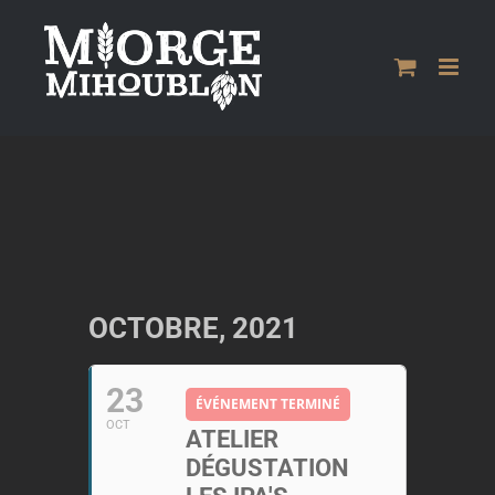
Passer
au
contenu
OCTOBRE, 2021
23
ÉVÉNEMENT TERMINÉ
OCT
ATELIER
DÉGUSTATION