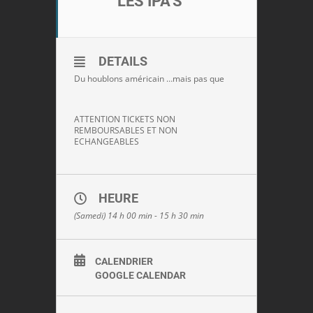
LES IPA'S
DETAILS
Du houblons américain …mais pas que
ATTENTION TICKETS NON
REMBOURSABLES ET NON
ECHANGEABLES
HEURE
(Samedi) 14 h 00 min - 15 h 30 min
CALENDRIER
GOOGLE CALENDAR