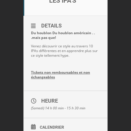
LES IPA'S
DETAILS
Du houblon Du houblon américain . .
.mais pas que!
Venez découvrir ce style au travers 10
IPAs différentes et en apprendre plus sur
ce style tellement hype.
Tickets non remboursables et non
échangeables
HEURE
(Samedi) 14 h 00 min - 15 h 30 min
CALENDRIER