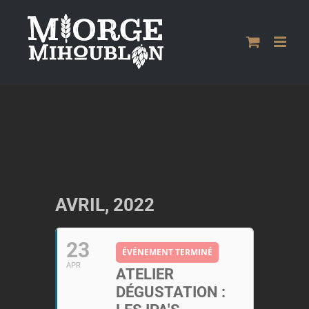
Passer
au
contenu
AVRIL, 2022
23
ÉVÉNEMENT TERMINÉ
APR
ATELIER
DÉGUSTATION :