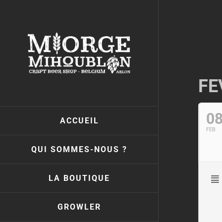
Passer
au
contenu
FE
0
ACCUEIL
FEB
QUI SOMMES-NOUS ?
LA BOUTIQUE
GROWLER