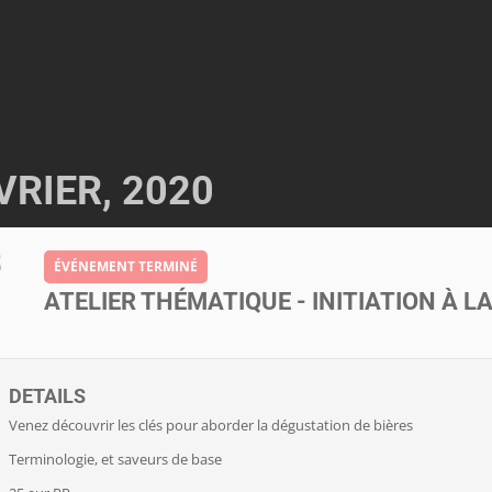
VRIER, 2020
8
ÉVÉNEMENT TERMINÉ
ATELIER THÉMATIQUE - INITIATION À 
DETAILS
Venez découvrir les clés pour aborder la dégustation de bières
Terminologie, et saveurs de base