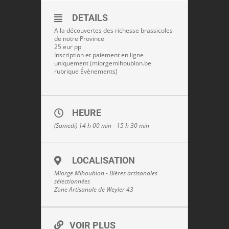
DETAILS
A la découvertes des richesse brassicoles
de notre Province
25 eur pp
Inscription et paiement en ligne
uniquement (miorgemihoublon.be
rubrique Évènements)
HEURE
(Samedi) 14 h 00 min - 15 h 30 min
LOCALISATION
Miorge Mihoublon - Bières artisanales
sélectionnées
Zone Artisanale de Weyler 43
VOIR PLUS