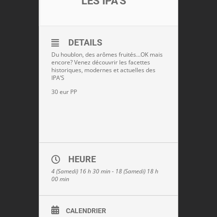
LES IPA'S
DETAILS
Du houblon, des arômes fruités…OK mais
encore? Venez découvrir les facettes
historiques, modernes et actuelles des
IPA’S
30 eur PP
HEURE
4 (Samedi) 16 h 30 min - 18 (Samedi) 18 h
00 min
CALENDRIER