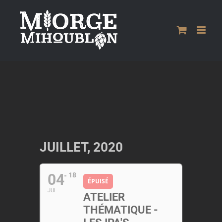
Passer
au
contenu
JUILLET, 2020
04
18
ÉPUISÉ
JUI
ATELIER
THÉMATIQUE -