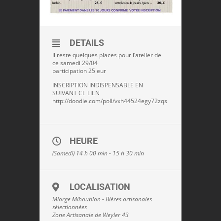
DETAILS
Il reste quelques places pour l’atelier de
ce samedi 29/04
participation 25 eur
INSCRIPTION INDISPENSABLE EN
SUIVANT CE LIEN
http://doodle.com/poll/vxh44524egy72zqs
HEURE
(Samedi) 14 h 00 min - 15 h 30 min
LOCALISATION
Miorge Mihoublon - Bières artisanales
sélectionnées
Zone Artisanale de Weyler 43