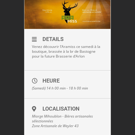
DETAILS
Venez découvrir l’Aramiss ce samedi à la
boutique, brassée à la br de Bastogne
pour la future Brasserie d’Arlon
HEURE
(Samedi) 14 h 00 min - 18 h 00 min
LOCALISATION
Miorge Mihoublon - Bières artisanales
sélectionnées
Zone Artisanale de Weyler 43