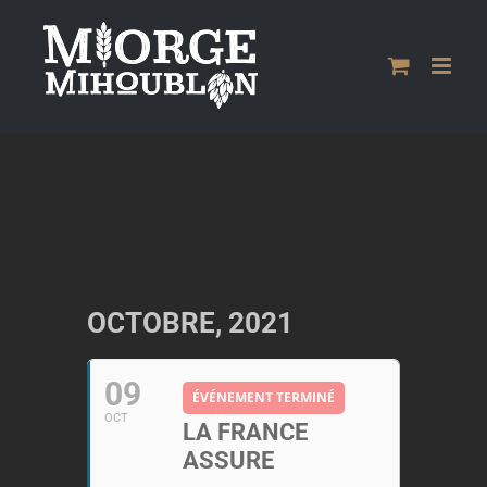
Passer
au
contenu
OCTOBRE, 2021
09
ÉVÉNEMENT TERMINÉ
OCT
LA FRANCE
ASSURE