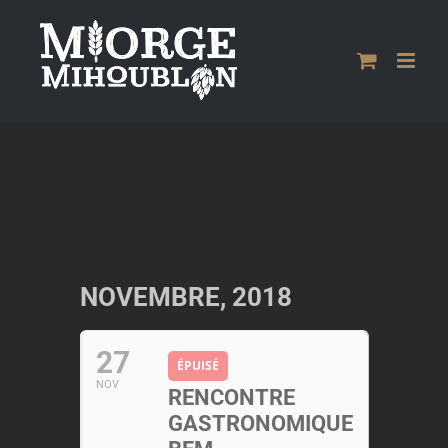
Passer
au
contenu
NOVEMBRE, 2018
27
ÉPUISÉ
NOV
RENCONTRE
GASTRONOMIQUE