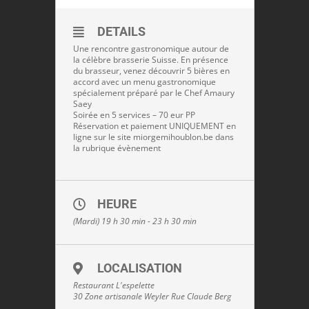
DETAILS
Une rencontre gastronomique autour de
la célèbre brasserie Suisse. En présence
du brasseur, venez découvrir 5 bières en
accord avec un menu gastronomique
spécialement préparé par le Chef Amaury
Saey
Soirée en 5 services – 70 eur PP
Réservation et paiement UNIQUEMENT en
ligne sur le site miorgemihoublon.be dans
la rubrique évènement
HEURE
(Mardi) 19 h 30 min - 23 h 30 min
LOCALISATION
Restaurant L'espelette
30 Zone artisanale Weyler Rue Claude Berg