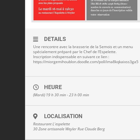
DETAILS
Une rencontre avec la brasserie de la Semois et un menu
spécialement préparé par le Chef de l’Espelette.
Inscription indispensable en suivant ce lien :
https://miorgemihoublon.doodle.com/poll/ima8kqkaixss3ga5
HEURE
(Mardi) 19 h 30 min - 23 h 00 min
LOCALISATION
Restaurant L'espelette
30 Zone artisanale Weyler Rue Claude Berg