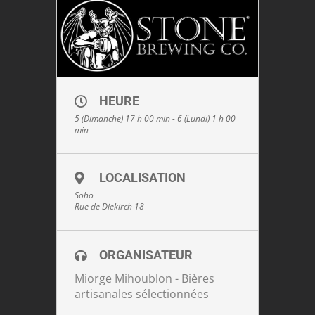
HEURE
5 (Dimanche) 17 h 00 min - 6 (Lundi) 1 h 00
min
LOCALISATION
Soho
Rue de Diekirch 18
ORGANISATEUR
Miorge Mihoublon - Bières
artisanales sélectionnées