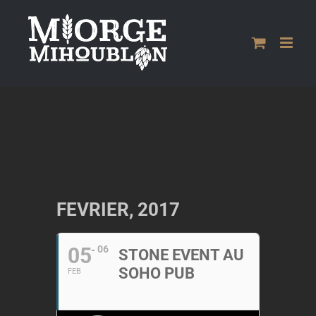
Passer
au
contenu
FEVRIER, 2017
05
06
STONE EVENT AU
SOHO PUB
FEB