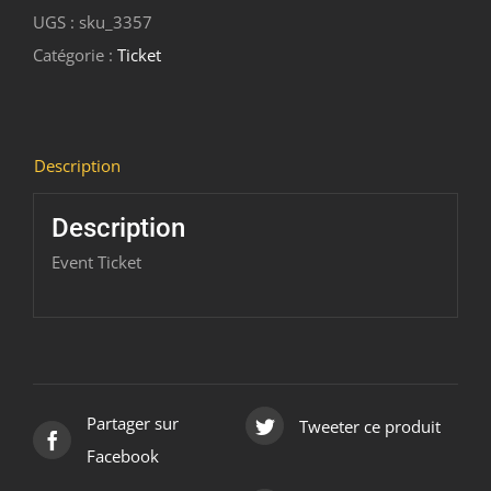
UGS :
sku_3357
Zythologie
Catégorie :
Ticket
-
Niveau
1
2024/01/30
Description
-
2024/03/19
Description
(Copy)
Event Ticket
Partager sur
Tweeter ce produit
Facebook