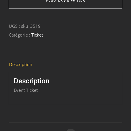
AJOUTER AU PANIER
Soirée
Zythologie
UGS :
sku_3519
-
Catégorie :
Ticket
Niveau
2
-
Description
Description
Event Ticket